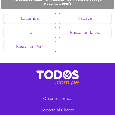
Basadre - PERÚ
Locumba
Ilabaya
Ite
Buscar en Tacna
Buscar en Perú
Quienes somos
Soporte al Cliente