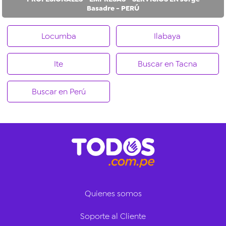
Basadre - PERÚ
Locumba
Ilabaya
Ite
Buscar en Tacna
Buscar en Perú
Quienes somos
Soporte al Cliente