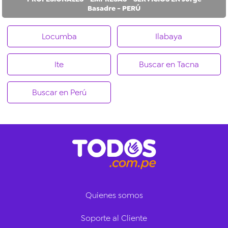
Basadre - PERÚ
Locumba
Ilabaya
Ite
Buscar en Tacna
Buscar en Perú
Quienes somos
Soporte al Cliente