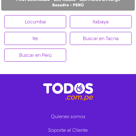
Basadre - PERÚ
Locumba
Ilabaya
Ite
Buscar en Tacna
Buscar en Perú
Quienes somos
Soporte al Cliente